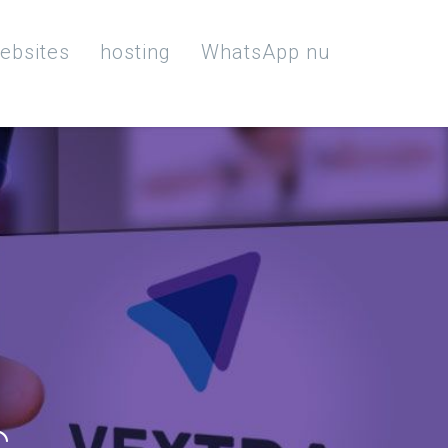
ebsites
hosting
WhatsApp nu
.