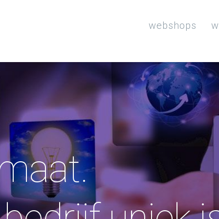
webshops
w
 maat.
edrijf uniek is