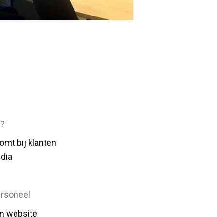
t?
omt bij klanten
edia
ersoneel
en website