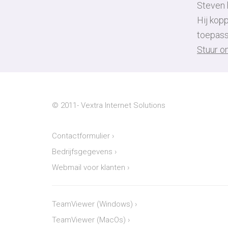
Steven h
Hij kop
toepass
Stuur o
© 2011-
Vextra Internet Solutions
Contactformulier
›
Bedrijfsgegevens
›
Webmail voor klanten
›
TeamViewer (Windows)
›
TeamViewer (MacOs)
›