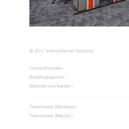
© 2011-
Vextra Internet Solutions
Contactformulier
›
Bedrijfsgegevens
›
Webmail voor klanten
›
TeamViewer (Windows)
›
TeamViewer (MacOs)
›