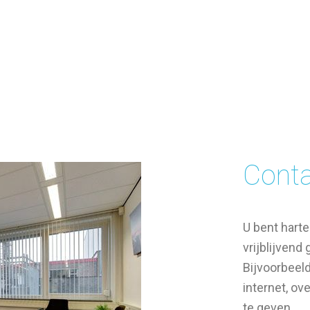
Cont
U bent hart
vrijblijvend
Bijvoorbeel
internet, o
te geven.