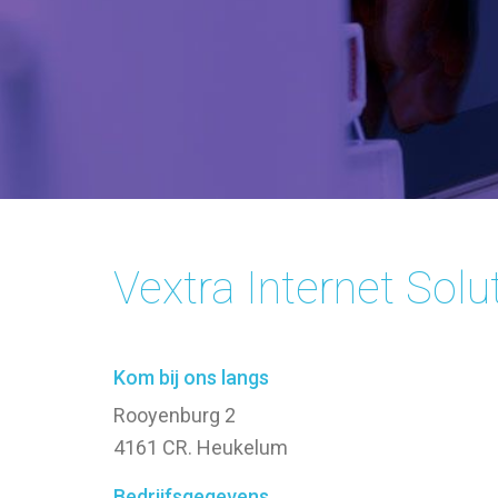
Vextra Internet Solu
Kom bij ons langs
Rooyenburg 2
4161 CR. Heukelum
Bedrijfsgegevens