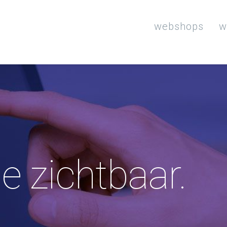
webshops
w
e zichtbaar.