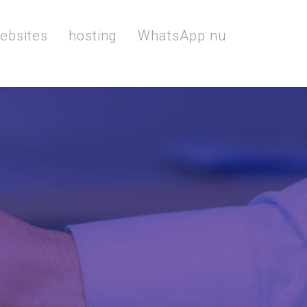
ebsites
hosting
WhatsApp nu